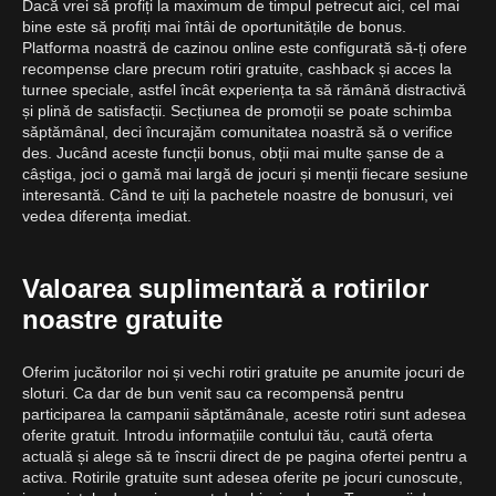
Dacă vrei să profiți la maximum de timpul petrecut aici, cel mai
bine este să profiți mai întâi de oportunitățile de bonus.
Platforma noastră de cazinou online este configurată să-ți ofere
recompense clare precum rotiri gratuite, cashback și acces la
turnee speciale, astfel încât experiența ta să rămână distractivă
și plină de satisfacții. Secțiunea de promoții se poate schimba
săptămânal, deci încurajăm comunitatea noastră să o verifice
des. Jucând aceste funcții bonus, obții mai multe șanse de a
câștiga, joci o gamă mai largă de jocuri și menții fiecare sesiune
interesantă. Când te uiți la pachetele noastre de bonusuri, vei
vedea diferența imediat.
Valoarea suplimentară a rotirilor
noastre gratuite
Oferim jucătorilor noi și vechi rotiri gratuite pe anumite jocuri de
sloturi. Ca dar de bun venit sau ca recompensă pentru
participarea la campanii săptămânale, aceste rotiri sunt adesea
oferite gratuit. Introdu informațiile contului tău, caută oferta
actuală și alege să te înscrii direct de pe pagina ofertei pentru a
activa. Rotirile gratuite sunt adesea oferite pe jocuri cunoscute,