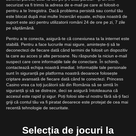
securizat va fi trimis la adresa de e-mail pe care ai folosit-o
pentru a te înregistra. Dacă problema persistă sau contul tău
este blocat după mai multe încercări eșuate, echipa noastră de
suport este aici pentru utilizatorii români 24 de ore pe zi, 7 zile
pe săptămână.
Pentru a te conecta, asigură-te că conexiunea ta la internet este
stabilă. Pentru a face lucrurile mai sigure, amintește-ți să te
deconectezi de fiecare dată când termini de folosit un dispozitiv
la care au acces și alte persoane. Nu răspunde la niciun e-mail
suspect care cere informațiile tale de conectare. În schimb,
contactează echipa noastră imediat. Informațiile tale personale
sunt în siguranță pe platforma noastră deoarece folosește
criptare avansată de fiecare dată când te conectezi. Princess
Casino vrea ca toți jucătorii săi din România să se simtă în
siguranță și să se distreze, deci se asigură întotdeauna că
accesul este rapid și sigur. Poți folosi site-ul nostru fără să-ți faci
griji că contul tău va fi piratat deoarece este protejat de cea mai
recentă tehnologie de securitate.
Selecția de jocuri la