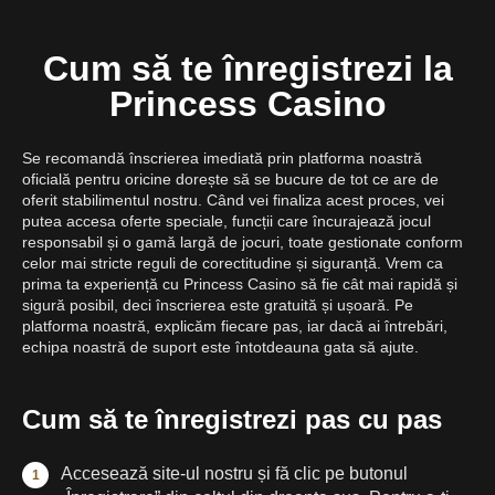
Cum să te înregistrezi la
Princess Casino
Se recomandă înscrierea imediată prin platforma noastră
oficială pentru oricine dorește să se bucure de tot ce are de
oferit stabilimentul nostru. Când vei finaliza acest proces, vei
putea accesa oferte speciale, funcții care încurajează jocul
responsabil și o gamă largă de jocuri, toate gestionate conform
celor mai stricte reguli de corectitudine și siguranță. Vrem ca
prima ta experiență cu Princess Casino să fie cât mai rapidă și
sigură posibil, deci înscrierea este gratuită și ușoară. Pe
platforma noastră, explicăm fiecare pas, iar dacă ai întrebări,
echipa noastră de suport este întotdeauna gata să ajute.
Cum să te înregistrezi pas cu pas
Accesează site-ul nostru și fă clic pe butonul