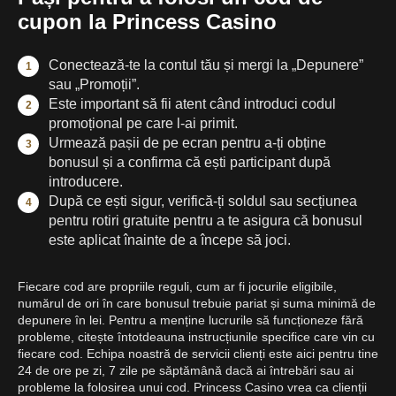
cupon la Princess Casino
Conectează-te la contul tău și mergi la „Depunere”
sau „Promoții”.
Este important să fii atent când introduci codul
promoțional pe care l-ai primit.
Urmează pașii de pe ecran pentru a-ți obține
bonusul și a confirma că ești participant după
introducere.
După ce ești sigur, verifică-ți soldul sau secțiunea
pentru rotiri gratuite pentru a te asigura că bonusul
este aplicat înainte de a începe să joci.
Fiecare cod are propriile reguli, cum ar fi jocurile eligibile,
numărul de ori în care bonusul trebuie pariat și suma minimă de
depunere în lei. Pentru a menține lucrurile să funcționeze fără
probleme, citește întotdeauna instrucțiunile specifice care vin cu
fiecare cod. Echipa noastră de servicii clienți este aici pentru tine
24 de ore pe zi, 7 zile pe săptămână dacă ai întrebări sau ai
probleme la folosirea unui cod. Princess Casino vrea ca clienții