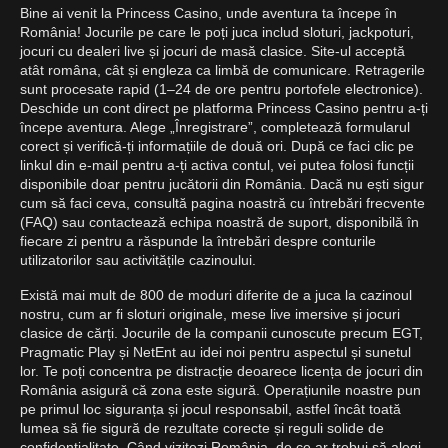
Bine ai venit la Princess Casino, unde aventura ta începe în
România! Jocurile pe care le poți juca includ sloturi, jackpoturi,
jocuri cu dealeri live și jocuri de masă clasice. Site-ul acceptă
atât româna, cât și engleza ca limbă de comunicare. Retragerile
sunt procesate rapid (1–24 de ore pentru portofele electronice).
Deschide un cont direct pe platforma Princess Casino pentru a-ți
începe aventura. Alege „Înregistrare”, completează formularul
corect și verifică-ți informațiile de două ori. După ce faci clic pe
linkul din e-mail pentru a-ți activa contul, vei putea folosi funcții
disponibile doar pentru jucătorii din România. Dacă nu ești sigur
cum să faci ceva, consultă pagina noastră cu întrebări frecvente
(FAQ) sau contactează echipa noastră de suport, disponibilă în
fiecare zi pentru a răspunde la întrebări despre conturile
utilizatorilor sau activitățile cazinoului.
Există mai mult de 800 de moduri diferite de a juca la cazinoul
nostru, cum ar fi sloturi originale, mese live imersive și jocuri
clasice de cărți. Jocurile de la companii cunoscute precum EGT,
Pragmatic Play și NetEnt au idei noi pentru aspectul și sunetul
lor. Te poți concentra pe distracție deoarece licența de jocuri din
România asigură că zona este sigură. Operațiunile noastre pun
pe primul loc siguranța și jocul responsabil, astfel încât toată
lumea să fie sigură de rezultate corecte și reguli solide de
confidențialitate. Când vizitezi România, de ce ar trebui să alegi