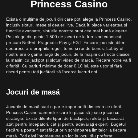
Princess Casino
Există o mulțime de jocuri din care poți alege la Princess Casino,
inclusiv sloturi, mese și dealeri live. Dacă îți place varietatea și
funcțiile avansate, sloturile noastre sunt cea mai bună alegere.
Poți alege din peste 1.500 de jocuri de la furnizori cunoscuți
precum NetEnt, Pragmatic Play și EGT. Fiecare joc este diferit
deoarece are propriile reguli, teme și runde bonus. Lobby-ul
nostru are o gamă largă de jocuri, de la mașini cu fructe clasice
la mașini cu jackpot și sloturi video de marcă. Fiecare rotire va fi
diferită. Cu pariuri minime de doar 0,10 lei, este ușor și fără
riscuri pentru toți jucătorii să încerce lucruri noi.
Jocuri de masă
Jocurile de masă sunt o parte importantă din ceea ce oferă
Princess Casino oamenilor care le place să joace jocuri cu
strategie. Există diferite tipuri de blackjack, ruletă și baccarat
atât pentru începători, cât și pentru adevărați experți. Bugetul
fiecăruia poate fi satisfăcut prin schimbarea limitelor la fiecare
masă. Poți găsi întotdeauna un loc la jocul tău preferat,