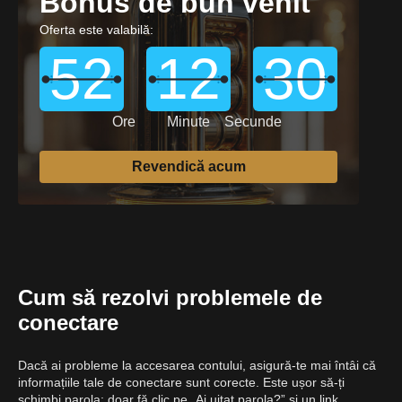
Bonus de bun venit
Oferta este valabilă:
52
12
29
Ore
Minute
Secunde
Revendică acum
Cum să rezolvi problemele de
conectare
Dacă ai probleme la accesarea contului, asigură-te mai întâi că
informațiile tale de conectare sunt corecte. Este ușor să-ți
schimbi parola; doar fă clic pe „Ai uitat parola?” și un link