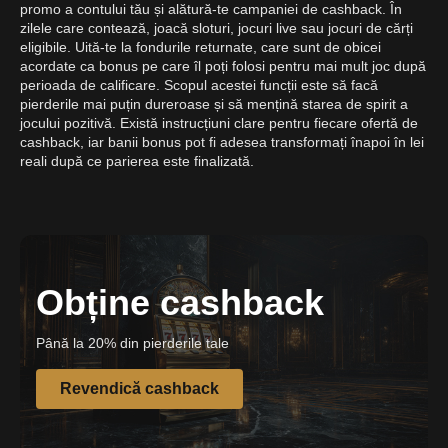
promo a contului tău și alătură-te campaniei de cashback. În
zilele care contează, joacă sloturi, jocuri live sau jocuri de cărți
eligibile. Uită-te la fondurile returnate, care sunt de obicei
acordate ca bonus pe care îl poți folosi pentru mai mult joc după
perioada de calificare. Scopul acestei funcții este să facă
pierderile mai puțin dureroase și să mențină starea de spirit a
jocului pozitivă. Există instrucțiuni clare pentru fiecare ofertă de
cashback, iar banii bonus pot fi adesea transformați înapoi în lei
reali după ce parierea este finalizată.
Obține cashback
Până la 20% din pierderile tale
Revendică cashback