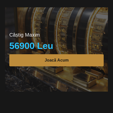
Câștig Maxim
56900 Leu
Joacă Acum