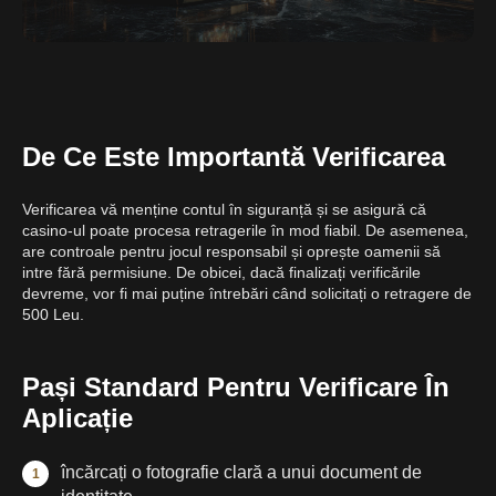
De Ce Este Importantă Verificarea
Verificarea vă menține contul în siguranță și se asigură că
casino-ul poate procesa retragerile în mod fiabil. De asemenea,
are controale pentru jocul responsabil și oprește oamenii să
intre fără permisiune. De obicei, dacă finalizați verificările
devreme, vor fi mai puține întrebări când solicitați o retragere de
500 Leu.
Pași Standard Pentru Verificare În
Aplicație
încărcați o fotografie clară a unui document de