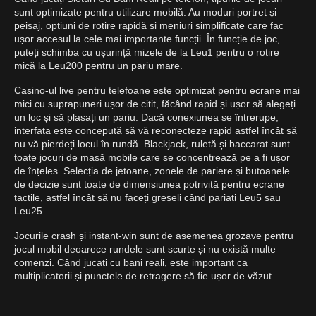
sunt optimizate pentru utilizare mobilă. Au moduri portret și
peisaj, opțiuni de rotire rapidă și meniuri simplificate care fac
ușor accesul la cele mai importante funcții. În funcție de joc,
puteți schimba cu ușurință mizele de la Leu1 pentru o rotire
mică la Leu200 pentru un pariu mare.
Casino-ul live pentru telefoane este optimizat pentru ecrane mai
mici cu suprapuneri ușor de citit, făcând rapid și ușor să alegeți
un loc și să plasați un pariu. Dacă conexiunea se întrerupe,
interfața este concepută să vă reconecteze rapid astfel încât să
nu vă pierdeți locul în rundă. Blackjack, ruletă și baccarat sunt
toate jocuri de masă mobile care se concentrează pe a fi ușor
de înțeles. Selecția de jetoane, zonele de pariere și butoanele
de decizie sunt toate de dimensiunea potrivită pentru ecrane
tactile, astfel încât să nu faceți greșeli când pariați Leu5 sau
Leu25.
Jocurile crash și instant-win sunt de asemenea grozave pentru
jocul mobil deoarece rundele sunt scurte și nu există multe
comenzi. Când jucați cu bani reali, este important ca
multiplicatorii și punctele de retragere să fie ușor de văzut.