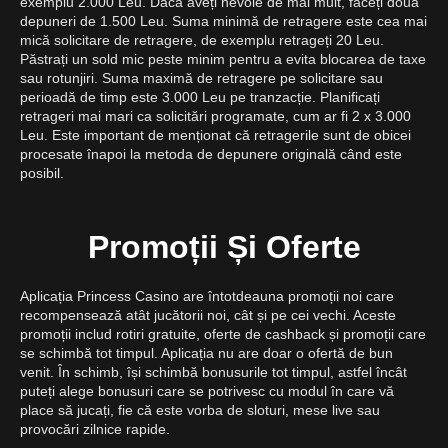
exemplu 2.000 Leu. Dacă aveți nevoie de mai mult, faceți două
depuneri de 1.500 Leu. Suma minimă de retragere este cea mai
mică solicitare de retragere, de exemplu retrageți 20 Leu.
Păstrați un sold mic peste minim pentru a evita blocarea de taxe
sau rotunjiri. Suma maximă de retragere pe solicitare sau
perioadă de timp este 3.000 Leu pe tranzacție. Planificați
retrageri mai mari ca solicitări programate, cum ar fi 2 x 3.000
Leu. Este important de menționat că retragerile sunt de obicei
procesate înapoi la metoda de depunere originală când este
posibil.
Promoții Și Oferte
Aplicația Princess Casino are întotdeauna promoții noi care
recompensează atât jucătorii noi, cât și pe cei vechi. Aceste
promoții includ rotiri gratuite, oferte de cashback și promoții care
se schimbă tot timpul. Aplicația nu are doar o ofertă de bun
venit. În schimb, își schimbă bonusurile tot timpul, astfel încât
puteți alege bonusuri care se potrivesc cu modul în care vă
place să jucați, fie că este vorba de sloturi, mese live sau
provocări zilnice rapide.