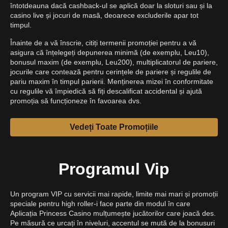
întotdeauna dacă cashback-ul se aplică doar la sloturi sau și la
casino live și jocuri de masă, deoarece excluderile apar tot
timpul.
Înainte de a vă înscrie, citiți termenii promoției pentru a vă
asigura că înțelegeți depunerea minimă (de exemplu, Leu10),
bonusul maxim (de exemplu, Leu200), multiplicatorul de pariere,
jocurile care contează pentru cerințele de pariere și regulile de
pariu maxim în timpul parierii. Menținerea mizei în conformitate
cu regulile vă împiedică să fiți descalificat accidental și ajută
promoția să funcționeze în favoarea dvs.
Vedeți Toate Promoțiile
Programul Vip
Un program VIP cu servicii mai rapide, limite mai mari și promoții
speciale pentru high roller-i face parte din modul în care
Aplicația Princess Casino mulțumește jucătorilor care joacă des.
Pe măsură ce urcați în niveluri, accentul se mută de la bonusuri