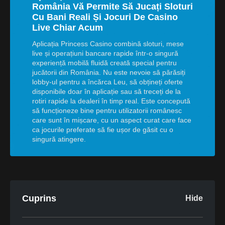
România Vă Permite Să Jucați Sloturi
Cu Bani Reali Și Jocuri De Casino
Live Chiar Acum
Aplicația Princess Casino combină sloturi, mese
live și operațiuni bancare rapide într-o singură
experiență mobilă fluidă creată special pentru
jucătorii din România. Nu este nevoie să părăsiți
lobby-ul pentru a încărca Leu, să obțineți oferte
disponibile doar în aplicație sau să treceți de la
rotiri rapide la dealeri în timp real. Este concepută
să funcționeze bine pentru utilizatorii românesc
care sunt în mișcare, cu un aspect curat care face
ca jocurile preferate să fie ușor de găsit cu o
singură atingere.
Cuprins
Hide