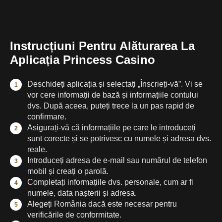
Instrucțiuni Pentru Alăturarea La
Aplicația Princess Casino
Deschideți aplicația și selectați „Înscrieți-vă”. Vi se
vor cere informații de bază și informațiile contului
dvs. După aceea, puteți trece la un pas rapid de
confirmare.
Asigurați-vă că informațiile pe care le introduceți
sunt corecte și se potrivesc cu numele și adresa dvs.
reale.
Introduceți adresa de e-mail sau numărul de telefon
mobil și creați o parolă.
Completați informațiile dvs. personale, cum ar fi
numele, data nașterii și adresa.
Alegeți România dacă este necesar pentru
verificările de conformitate.