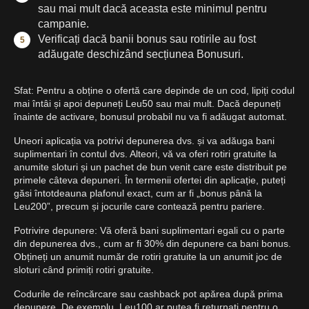
sau mai mult dacă aceasta este minimul pentru
campanie.
Verificați dacă banii bonus sau rotirile au fost
adăugate deschizând secțiunea Bonusuri.
Sfat: Pentru a obține o ofertă care depinde de un cod, lipiți codul
mai întâi și apoi depuneți Leu50 sau mai mult. Dacă depuneți
înainte de activare, bonusul probabil nu va fi adăugat automat.
Uneori aplicația va potrivi depunerea dvs. și va adăuga bani
suplimentari în contul dvs. Alteori, vă va oferi rotiri gratuite la
anumite sloturi și un pachet de bun venit care este distribuit pe
primele câteva depuneri. În termenii ofertei din aplicație, puteți
găsi întotdeauna plafonul exact, cum ar fi „bonus până la
Leu200”, precum și jocurile care contează pentru pariere.
Potrivire depunere: Vă oferă bani suplimentari egali cu o parte
din depunerea dvs., cum ar fi 30% din depunere ca bani bonus.
Obțineți un anumit număr de rotiri gratuite la un anumit joc de
sloturi când primiți rotiri gratuite.
Codurile de reîncărcare sau cashback pot apărea după prima
depunere. De exemplu, Leu100 ar putea fi returnați pentru o