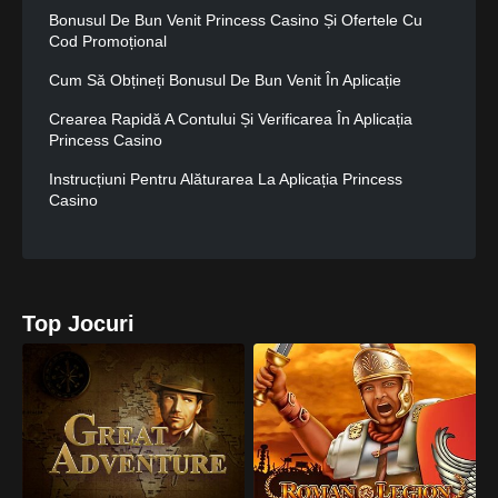
Bonusul De Bun Venit Princess Casino Și Ofertele Cu
Cod Promoțional
Cum Să Obțineți Bonusul De Bun Venit În Aplicație
Crearea Rapidă A Contului Și Verificarea În Aplicația
Princess Casino
Instrucțiuni Pentru Alăturarea La Aplicația Princess
Casino
De Ce Este Importantă Verificarea
Pași Standard Pentru Verificare În Aplicație
Experiența De Joc Pe Mobil
Top Jocuri
Limite De Depunere Și Retragere
Promoții Și Oferte
Ce Să Așteptați Pe Calendarul Promoțional
Programul Vip