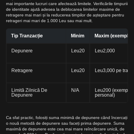
mai importante lucruri care afectează limitele. Verificările timpurii
de identitate ajută adesea la deblocarea limitelor maxime de
retragere mai mari și la reducerea timpilor de așteptare pentru
retrageri mai mari de 1.000 Leu sau mai mult.
Tip Tranzacție
Minim
Maxim (exemplu)
Depunere
Leu20
Leu2,000
Retragere
Leu20
Leu3,000 pe tranz
Limită Zilnică De
N/A
Leu200 (exemplu 
Depunere
personal)
Ca sfat practic, folosiți suma minimă de depunere când încercați
o nouă metodă de depunere sau faceți prima depunere. Suma
maximă de depunere este cea mai mare reîncărcare unică, de