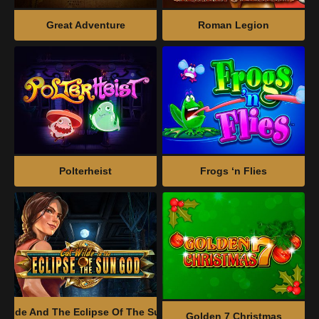
Joc Sigur Și Securitatea Contului
Great Adventure
Roman Legion
Securitatea Contului Și Protecția Datelor
Instrumente De Joc Responsabil
Cum Să Începeți
Polterheist
Frogs ‘n Flies
 Wilde And The Eclipse Of The Sun God
Golden 7 Christmas