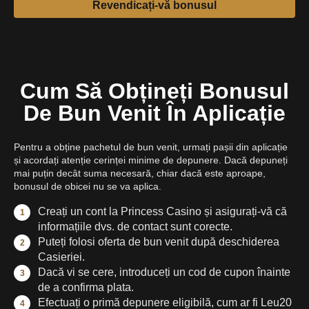
Revendicați-vă bonusul
Cum Să Obțineți Bonusul
De Bun Venit În Aplicație
Pentru a obține pachetul de bun venit, urmați pașii din aplicație
și acordați atenție cerinței minime de depunere. Dacă depuneți
mai puțin decât suma necesară, chiar dacă este aproape,
bonusul de obicei nu se va aplica.
Creați un cont la Princess Casino și asigurați-vă că
informațiile dvs. de contact sunt corecte.
Puteți folosi oferta de bun venit după deschiderea
Casieriei.
Dacă vi se cere, introduceți un cod de cupon înainte
de a confirma plata.
Efectuați o primă depunere eligibilă, cum ar fi Leu20