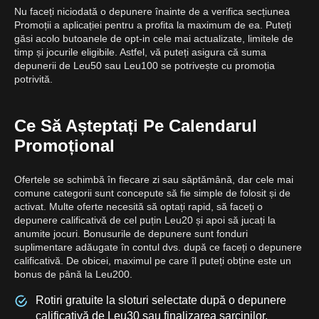
Nu faceți niciodată o depunere înainte de a verifica secțiunea
Promoții a aplicației pentru a profita la maximum de ea. Puteți
găsi acolo butoanele de opt-in cele mai actualizate, limitele de
timp și jocurile eligibile. Astfel, vă puteți asigura că suma
depunerii de Leu50 sau Leu100 se potrivește cu promoția
potrivită.
Ce Să Așteptați Pe Calendarul
Promoțional
Ofertele se schimbă în fiecare zi sau săptămână, dar cele mai
comune categorii sunt concepute să fie simple de folosit și de
activat. Multe oferte necesită să optați rapid, să faceți o
depunere calificativă de cel puțin Leu20 și apoi să jucați la
anumite jocuri. Bonusurile de depunere sunt fonduri
suplimentare adăugate în contul dvs. după ce faceți o depunere
calificativă. De obicei, maximul pe care îl puteți obține este un
bonus de până la Leu200.
Rotiri gratuite la sloturi selectate după o depunere
calificativă de Leu30 sau finalizarea sarcinilor.