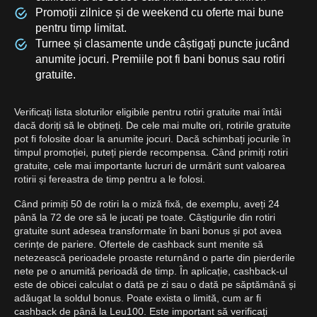
Promoții zilnice și de weekend cu oferte mai bune
pentru timp limitat.
Turnee și clasamente unde câștigați puncte jucând
anumite jocuri. Premiile pot fi bani bonus sau rotiri
gratuite.
Verificați lista sloturilor eligibile pentru rotiri gratuite mai întâi
dacă doriți să le obțineți. De cele mai multe ori, rotirile gratuite
pot fi folosite doar la anumite jocuri. Dacă schimbați jocurile în
timpul promoției, puteți pierde recompensa. Când primiți rotiri
gratuite, cele mai importante lucruri de urmărit sunt valoarea
rotirii și fereastra de timp pentru a le folosi.
Când primiți 50 de rotiri la o miză fixă, de exemplu, aveți 24
până la 72 de ore să le jucați pe toate. Câștigurile din rotiri
gratuite sunt adesea transformate în bani bonus și pot avea
cerințe de pariere. Ofertele de cashback sunt menite să
netezească perioadele proaste returnând o parte din pierderile
nete pe o anumită perioadă de timp. În aplicație, cashback-ul
este de obicei calculat o dată pe zi sau o dată pe săptămână și
adăugat la soldul bonus. Poate exista o limită, cum ar fi
cashback de până la Leu100. Este important să verificați