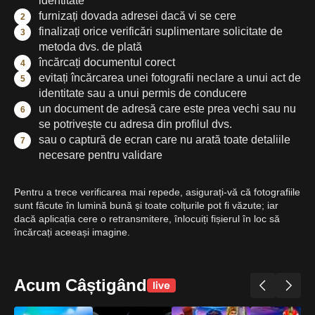
identitate
furnizați dovada adresei dacă vi se cere
finalizați orice verificări suplimentare solicitate de
metoda dvs. de plată
încărcați documentul corect
evitați încărcarea unei fotografii neclare a unui act de
identitate sau a unui permis de conducere
un document de adresă care este prea vechi sau nu
se potrivește cu adresa din profilul dvs.
sau o captură de ecran care nu arată toate detaliile
necesare pentru validare
Pentru a trece verificarea mai repede, asigurați-vă că fotografiile
sunt făcute în lumină bună și toate colțurile pot fi văzute; iar
dacă aplicația cere o retransmitere, înlocuiți fișierul în loc să
încărcați aceeași imagine.
Acum Câștigând