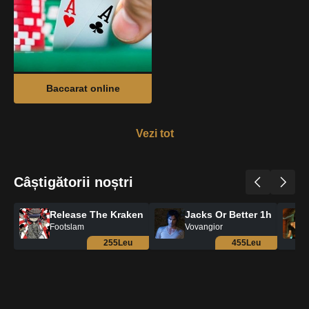
Baccarat online
Vezi tot
Câștigătorii noștri
Release The Kraken
Jacks Or Better 1h
Footslam
Vovangior
255Leu
455Leu