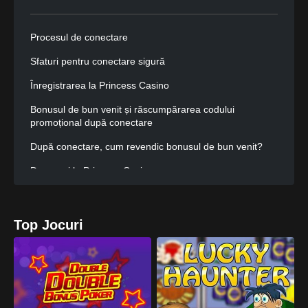
Procesul de conectare
Sfaturi pentru conectare sigură
Înregistrarea la Princess Casino
Bonusul de bun venit și răscumpărarea codului
promoțional după conectare
După conectare, cum revendic bonusul de bun venit?
Depuneri la Princess Casino
Retrageri rapide, plăți și verificare
Metode de plată, limite, comisioane și valute
Top Jocuri
Conectare și joc pe mobil
Depanarea problemelor de conectare