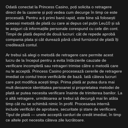
Odată conectat la Princess Casino, poți solicita o retragere
direct de la casierie și poți vedea cum decurge în timp ce este
procesată. Pentru a-ți primi banii rapid, este bine să folosești
aceeași metodă de plată cu care ai depus cel puțin Leu10 și să
te asiguri că informațiile personale corespund cu cele din cont.
Timpii de plată depind de două lucruri: cât de repede aprobă
compania plata și cât durează până când furnizorul de plată îți
creditează contul.
Ar trebui să alegi o metodă de retragere care permite acest
lucru de la început pentru a evita întârzierile cauzate de
verificare incompletă sau retrageri trimise către o metodă care
nu le acceptă. Princess Casino procesează cererile de retragere
imediat ce contul trece verificările de bază. Iată câteva lucruri
care pot modifica acești timpi. Prima plată ar putea dura mai
mult deoarece identitatea persoanei și proprietatea metodei de
plată ar putea necesita verificare înainte de trimiterea banilor. La
o altă retragere, următoarea ar trebui să decurgă mai lin atâta
timp cât nu se schimbă nimic în profil. Procesarea internă
include verificări de aprobare, securitate și stare de verificare.
Tipul de plată — unele acceptă carduri de credit imediat, în timp
ce altele pot necesita câteva zile lucrătoare.