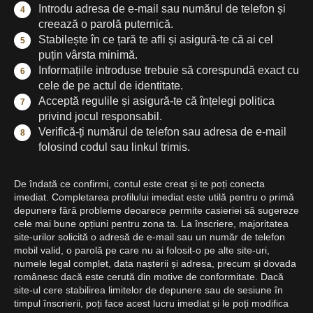
Introdu adresa de e-mail sau numărul de telefon și
creează o parolă puternică.
Stabilește în ce țară te afli și asigură-te că ai cel
puțin vârsta minimă.
Informațiile introduse trebuie să corespundă exact cu
cele de pe actul de identitate.
Acceptă regulile și asigură-te că înțelegi politica
privind jocul responsabil.
Verifică-ți numărul de telefon sau adresa de e-mail
folosind codul sau linkul trimis.
De îndată ce confirmi, contul este creat și te poți conecta
imediat. Completarea profilului imediat este utilă pentru o primă
depunere fără probleme deoarece permite casieriei să sugereze
cele mai bune opțiuni pentru zona ta. La înscriere, majoritatea
site-urilor solicită o adresă de e-mail sau un număr de telefon
mobil valid, o parolă pe care nu ai folosit-o pe alte site-uri,
numele legal complet, data nașterii și adresa, precum și dovada
românesc dacă este cerută din motive de conformitate. Dacă
site-ul cere stabilirea limitelor de depunere sau de sesiune în
timpul înscrierii, poți face acest lucru imediat și le poți modifica