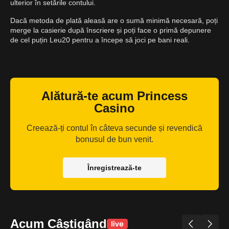
ulterior în setările contului.
Dacă metoda de plată aleasă are o sumă minimă necesară, poți
merge la casierie după înscriere și poți face o primă depunere
de cel puțin Leu20 pentru a începe să joci pe bani reali.
Alătură-te acum Princess
Casino
Creează-ți contul în câteva secunde și revendică
bonusul de bun venit.
Înregistrează-te
Acum Câștigând