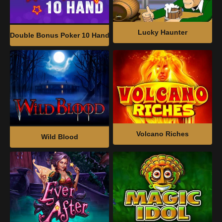
Lucky Haunter
Double Bonus Poker 10 Hand
Volcano Riches
Wild Blood