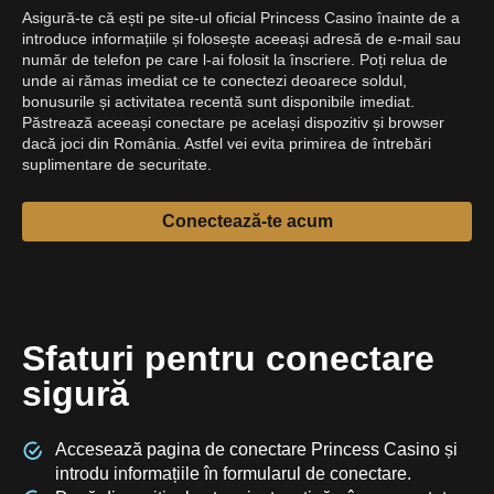
Asigură-te că ești pe site-ul oficial Princess Casino înainte de a
introduce informațiile și folosește aceeași adresă de e-mail sau
număr de telefon pe care l-ai folosit la înscriere. Poți relua de
unde ai rămas imediat ce te conectezi deoarece soldul,
bonusurile și activitatea recentă sunt disponibile imediat.
Păstrează aceeași conectare pe același dispozitiv și browser
dacă joci din România. Astfel vei evita primirea de întrebări
suplimentare de securitate.
Conectează-te acum
Sfaturi pentru conectare
sigură
Accesează pagina de conectare Princess Casino și
introdu informațiile în formularul de conectare.