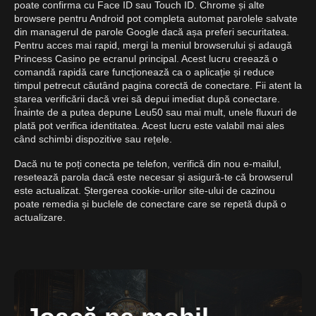
poate confirma cu Face ID sau Touch ID. Chrome și alte
browsere pentru Android pot completa automat parolele salvate
din managerul de parole Google dacă așa preferi securitatea.
Pentru acces mai rapid, mergi la meniul browserului și adaugă
Princess Casino pe ecranul principal. Acest lucru creează o
comandă rapidă care funcționează ca o aplicație și reduce
timpul petrecut căutând pagina corectă de conectare. Fii atent la
starea verificării dacă vrei să depui imediat după conectare.
Înainte de a putea depune Leu50 sau mai mult, unele fluxuri de
plată pot verifica identitatea. Acest lucru este valabil mai ales
când schimbi dispozitive sau rețele.
Dacă nu te poți conecta pe telefon, verifică din nou e-mailul,
resetează parola dacă este necesar și asigură-te că browserul
este actualizat. Ștergerea cookie-urilor site-ului de cazinou
poate remedia și buclele de conectare care se repetă după o
actualizare.