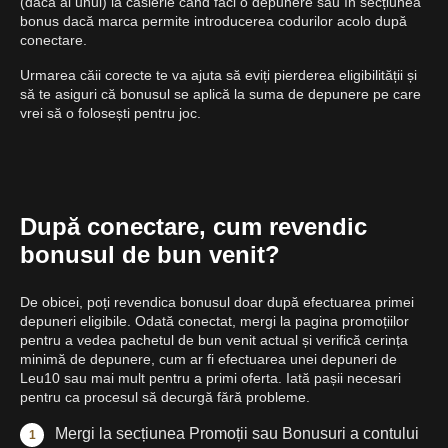
(dacă ai unul) la casierie când faci o depunere sau în secțiunea
bonus dacă marca permite introducerea codurilor acolo după
conectare.
Urmarea căii corecte te va ajuta să eviți pierderea eligibilității și
să te asiguri că bonusul se aplică la suma de depunere pe care
vrei să o folosești pentru joc.
După conectare, cum revendic
bonusul de bun venit?
De obicei, poți revendica bonusul doar după efectuarea primei
depuneri eligibile. Odată conectat, mergi la pagina promoțiilor
pentru a vedea pachetul de bun venit actual și verifică cerința
minimă de depunere, cum ar fi efectuarea unei depuneri de
Leu10 sau mai mult pentru a primi oferta. Iată pașii necesari
pentru ca procesul să decurgă fără probleme.
Mergi la secțiunea Promoții sau Bonusuri a contului