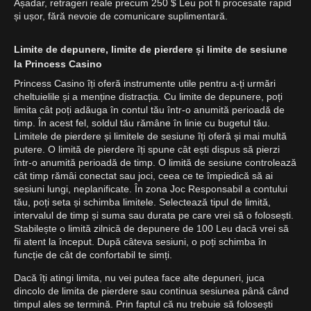
Așadar, retrageri reale precum 250 $ Leu pot fi procesate rapid
și ușor, fără nevoie de comunicare suplimentară.
Limite de depunere, limite de pierdere și limite de sesiune
la Princess Casino
Princess Casino îți oferă instrumente utile pentru a-ți urmări
cheltuielile și a menține distracția. Cu limite de depunere, poți
limita cât poți adăuga în contul tău într-o anumită perioadă de
timp. În acest fel, soldul tău rămâne în linie cu bugetul tău.
Limitele de pierdere și limitele de sesiune îți oferă și mai multă
putere. O limită de pierdere îți spune cât ești dispus să pierzi
într-o anumită perioadă de timp. O limită de sesiune controlează
cât timp rămâi conectat sau joci, ceea ce te împiedică să ai
sesiuni lungi, neplanificate. În zona Joc Responsabil a contului
tău, poți seta și schimba limitele. Selectează tipul de limită,
intervalul de timp și suma sau durata pe care vrei să o folosești.
Stabilește o limită zilnică de depunere de 100 Leu dacă vrei să
fii atent la început. După câteva sesiuni, o poți schimba în
funcție de cât de confortabil te simți.
Dacă îți atingi limita, nu vei putea face alte depuneri, juca
dincolo de limita de pierdere sau continua sesiunea până când
timpul ales se termină. Prin faptul că nu trebuie să folosești