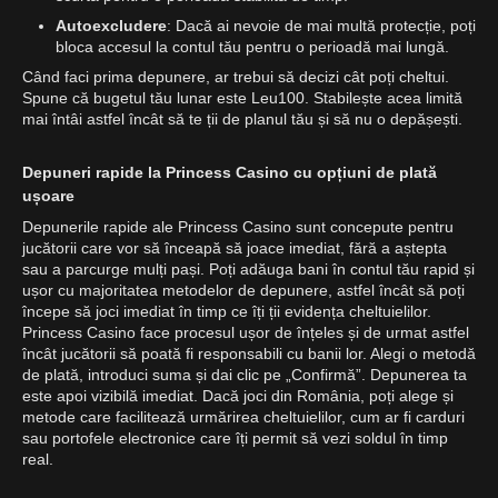
Autoexcludere
: Dacă ai nevoie de mai multă protecție, poți
bloca accesul la contul tău pentru o perioadă mai lungă.
Când faci prima depunere, ar trebui să decizi cât poți cheltui.
Spune că bugetul tău lunar este Leu100. Stabilește acea limită
mai întâi astfel încât să te ții de planul tău și să nu o depășești.
Depuneri rapide la Princess Casino cu opțiuni de plată
ușoare
Depunerile rapide ale Princess Casino sunt concepute pentru
jucătorii care vor să înceapă să joace imediat, fără a aștepta
sau a parcurge mulți pași. Poți adăuga bani în contul tău rapid și
ușor cu majoritatea metodelor de depunere, astfel încât să poți
începe să joci imediat în timp ce îți ții evidența cheltuielilor.
Princess Casino face procesul ușor de înțeles și de urmat astfel
încât jucătorii să poată fi responsabili cu banii lor. Alegi o metodă
de plată, introduci suma și dai clic pe „Confirmă”. Depunerea ta
este apoi vizibilă imediat. Dacă joci din România, poți alege și
metode care facilitează urmărirea cheltuielilor, cum ar fi carduri
sau portofele electronice care îți permit să vezi soldul în timp
real.