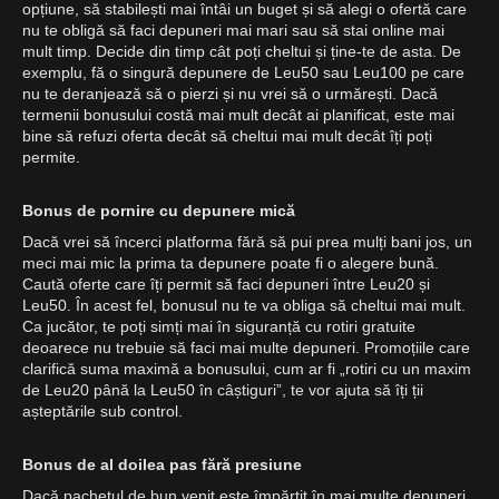
opțiune, să stabilești mai întâi un buget și să alegi o ofertă care
nu te obligă să faci depuneri mai mari sau să stai online mai
mult timp. Decide din timp cât poți cheltui și ține-te de asta. De
exemplu, fă o singură depunere de Leu50 sau Leu100 pe care
nu te deranjează să o pierzi și nu vrei să o urmărești. Dacă
termenii bonusului costă mai mult decât ai planificat, este mai
bine să refuzi oferta decât să cheltui mai mult decât îți poți
permite.
Bonus de pornire cu depunere mică
Dacă vrei să încerci platforma fără să pui prea mulți bani jos, un
meci mai mic la prima ta depunere poate fi o alegere bună.
Caută oferte care îți permit să faci depuneri între Leu20 și
Leu50. În acest fel, bonusul nu te va obliga să cheltui mai mult.
Ca jucător, te poți simți mai în siguranță cu rotiri gratuite
deoarece nu trebuie să faci mai multe depuneri. Promoțiile care
clarifică suma maximă a bonusului, cum ar fi „rotiri cu un maxim
de Leu20 până la Leu50 în câștiguri”, te vor ajuta să îți ții
așteptările sub control.
Bonus de al doilea pas fără presiune
Dacă pachetul de bun venit este împărțit în mai multe depuneri,