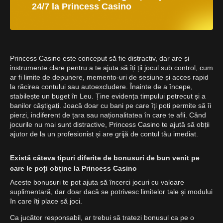
24/7 la Princess Casino
Princess Casino este conceput să fie distractiv, dar are și
instrumente clare pentru a te ajuta să îți ții jocul sub control, cum
ar fi limite de depunere, memento-uri de sesiune și acces rapid
la răcirea contului sau autoexcludere. Înainte de a începe,
stabilește un buget în Leu. Ține evidența timpului petrecut și a
banilor câștigați. Joacă doar cu bani pe care îți poți permite să îi
pierzi, indiferent de țara sau naționalitatea în care te afli. Când
jocurile nu mai sunt distractive, Princess Casino te ajută să obții
ajutor de la un profesionist și are grijă de contul tău imediat.
Există câteva tipuri diferite de bonusuri de bun venit pe
care le poți obține la Princess Casino
Aceste bonusuri te pot ajuta să încerci jocuri cu valoare
suplimentară, dar doar dacă se potrivesc limitelor tale și modului
în care îți place să joci.
Ca jucător responsabil, ar trebui să tratezi bonusul ca pe o