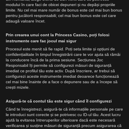
modului în care faci de obicei depuneri și nu depăși propriile
limite. Nu cel mai mare număr de bonus este cel mai bun bonus
pentru jucătorii responsabili; cel mai bun bonus este cel care
adaugă valoare încet.
Prin crearea unui cont la Princess Casino, poți folosi
instrumente care fac jocul mai sigur
Procesul este menit să fie rapid. Poți seta limite și opțiuni de
confidențialitate în timpul înregistrării care te vor ajuta să rămâi
la conducere încă de la prima sesiune. Secțiunea Joc
Responsabil îți permite să configurezi măsuri de siguranță
imediat ce profilul tău este activ. După înscriere, ar trebui să
configurezi aceste instrumente imediat deoarece funcționează
cel mai bine înainte de a face o depunere sau de a începe să
crești mizele.
Asigură-te că contul tău este sigur când îl configurezi
Când te înregistrezi, asigură-te că informațiile personale pe care
le introduci sunt corecte și se potrivesc cu ID-ul tău. Acest lucru
ajută la evitarea întreruperilor ulterioare dacă este necesară
verificarea și susține măsuri de siguranță precum asigurarea că