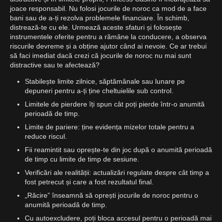
joace responsabil. Nu folosi jocurile de noroc ca mod de a face
bani sau de a-ți rezolva problemele financiare. În schimb,
distrează-te cu ele. Urmează aceste sfaturi și folosește
instrumentele oferite pentru a rămâne la conducere, a observa
riscurile devreme și a obține ajutor când ai nevoie. Ce ar trebui
să faci imediat dacă crezi că jocurile de noroc nu mai sunt
distractive sau te afectează?
Stabilește limite zilnice, săptămânale sau lunare pe
depuneri pentru a-ți ține cheltuielile sub control.
Limitele de pierdere îți spun cât poți pierde într-o anumită
perioadă de timp.
Limite de pariere: ține evidența mizelor totale pentru a
reduce riscul.
Fii reamintit sau oprește-te din joc după o anumită perioadă
de timp cu limite de timp de sesiune.
Verificări ale realității: actualizări regulate despre cât timp a
fost petrecut și care a fost rezultatul final.
„Răcire” înseamnă să oprești jocurile de noroc pentru o
anumită perioadă de timp.
Cu autoexcludere, poți bloca accesul pentru o perioadă mai